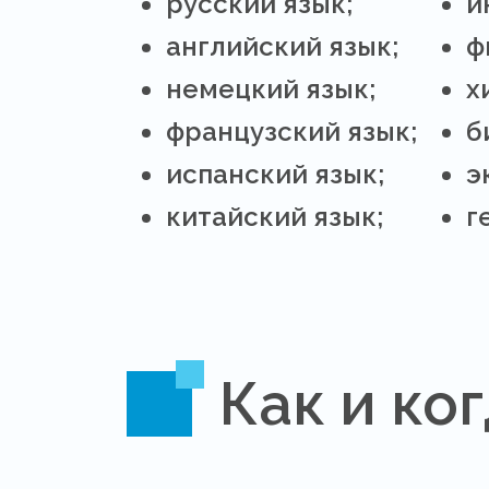
русский язык;
и
английский язык;
ф
немецкий язык;
х
французский язык;
б
испанский язык;
э
китайский язык;
г
Как и ко