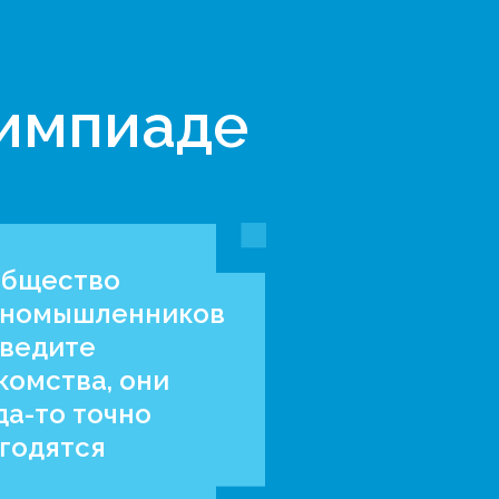
лимпиаде
бщество
номышленников
аведите
комства, они
да-то точно
годятся