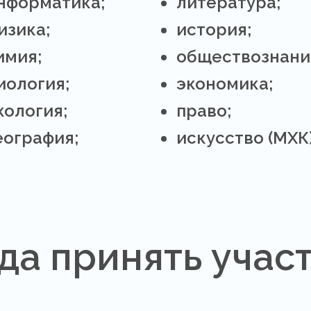
нформатика;
литература;
изика;
история;
имия;
обществознани
иология;
экономика;
кология;
право;
еография;
искусство (МХК)
гда принять учас