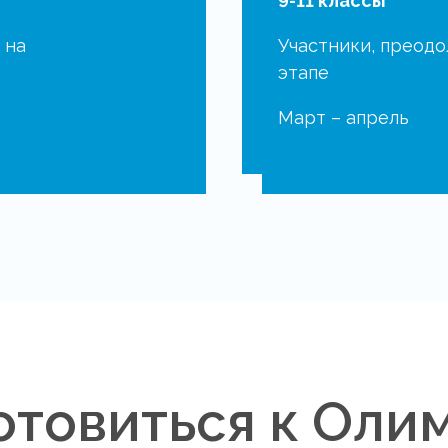
9-11 классы
 на
Участники, преод
этапе
Март – апрель
отовиться к Оли