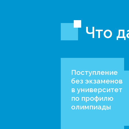
Что д
Поступление
без экзаменов
в университет
по профилю
олимпиады