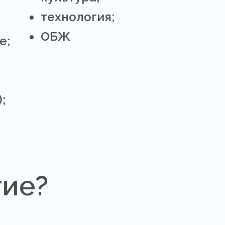
технология;
ОБЖ
е;
;
тие?