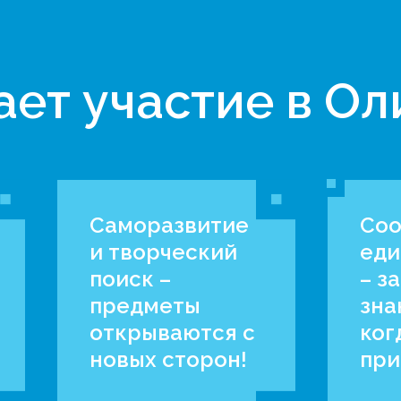
ает участие в О
Саморазвитие
Соо
и творческий
еди
поиск –
– з
предметы
зна
открываются с
ког
новых сторон!
при