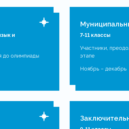
я
Муниципальн
язык и
7-11 классы
Участники, преод
я до олимпиады
этапе
й
Ноябрь – декабрь
Заключитель
Подробнее