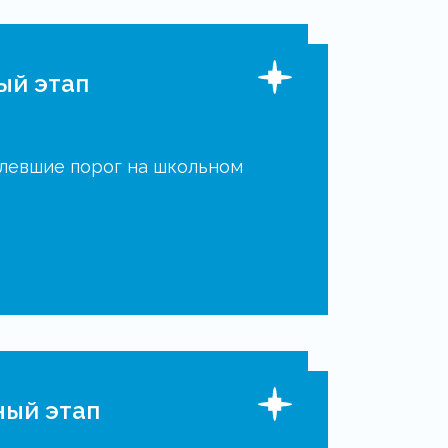
ый этап
олевшие порог на школьном
ный этап