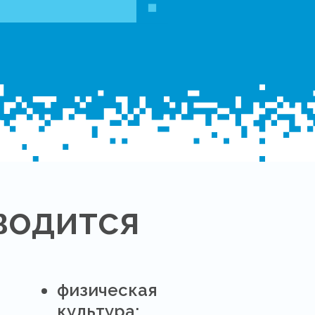
водится
физическая
культура;