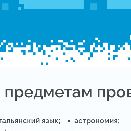
 предметам про
тальянский язык;
астрономия;