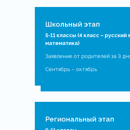
Всероссийска
Школьный этап
олимпиада
5-11 классы (4 класс – русский 
математика)
школьников
Заявление от родителей за 3 дн
Нижегородско
Сентябрь – октябрь
области
Региональный этап