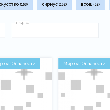
скусство
сириус
всош
(153)
(152)
(52)
Профиль
р безОпасности
Мир безОпасности