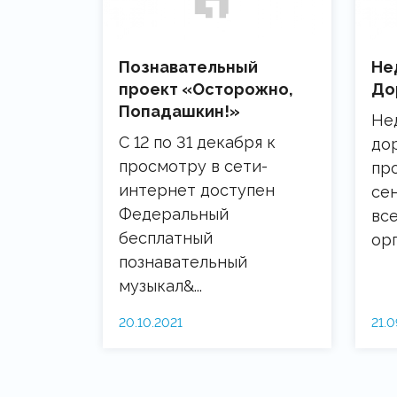
Познавательный
Не
проект «Осторожно,
До
Попадашкин!»
Не
С 12 по 31 декабря к
до
просмотру в сети-
про
интернет доступен
сен
Федеральный
вс
бесплатный
орг
познавательный
музыкал&...
20.10.2021
21.0