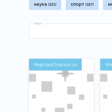
наука
спорт
и
(321)
(187)
Район
Мир безОпасности
Ми