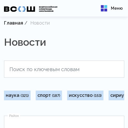
Меню
Главная
Новости
Новости
наука
спорт
искусство
сириус
(321)
(187)
(153)
Район