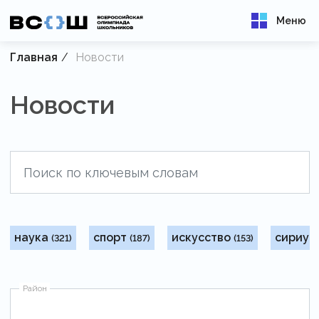
Меню
Главная
Новости
Новости
наука
спорт
искусство
сириус
(321)
(187)
(153)
Район