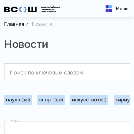
Меню
Главная
Новости
Новости
наука
спорт
искусство
сириус
(321)
(187)
(153)
Район